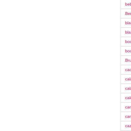
be
Be
bla
bl
bo
bo
Bru
ca
ca
cal
ca
car
car
ca