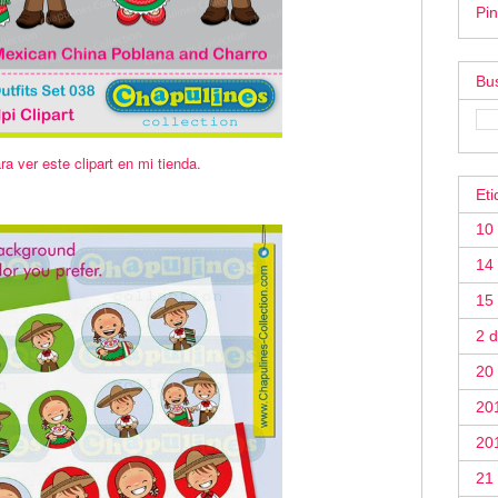
Pin
Bus
ra ver este clipart en mi tienda.
Eti
10
14 
15
2 
20
20
20
21