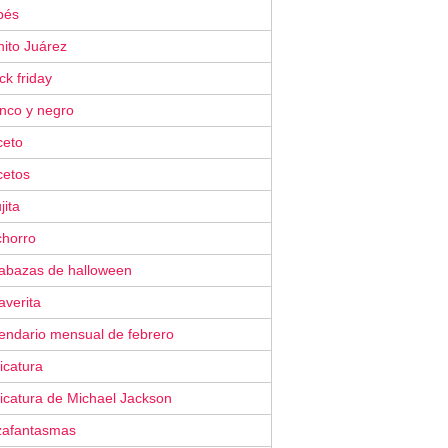
bés
nito Juárez
ck friday
anco y negro
ceto
cetos
jita
chorro
labazas de halloween
averita
lendario mensual de febrero
icatura
icatura de Michael Jackson
zafantasmas