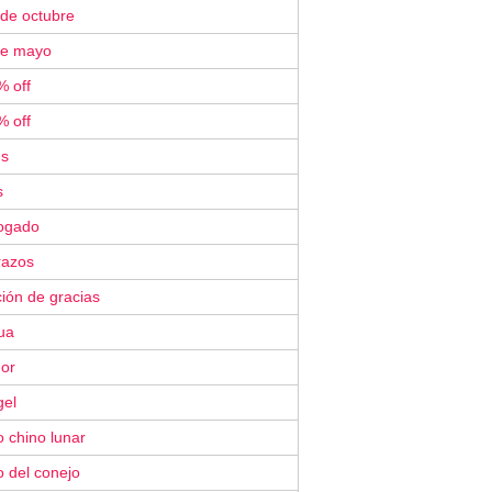
 de octubre
de mayo
% off
% off
´s
s
ogado
razos
ión de gracias
ua
or
gel
 chino lunar
 del conejo