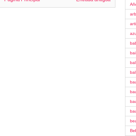
Añ
ar
art
azu
ba
ba
bal
bal
ba
bau
bau
ba
be
Be