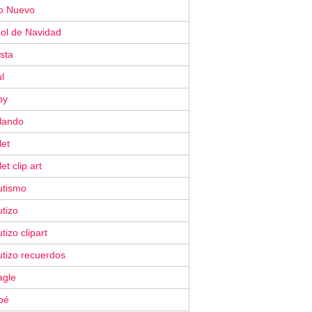
o Nuevo
bol de Navidad
ista
l
by
ilando
let
let clip art
utismo
tizo
tizo clipart
utizo recuerdos
agle
bé