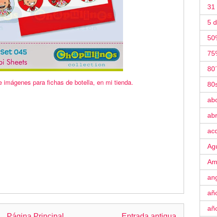
31
5 
50
75
80
e imágenes para fichas de botella, en mi tienda.
80
ab
ab
acc
Ag
Am
an
año
año
Página Principal
Entrada antigua