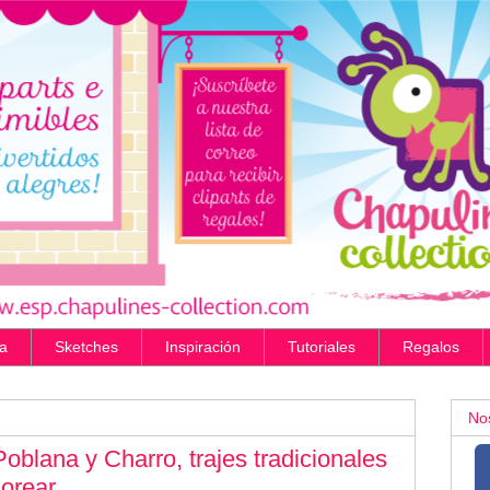
a
Sketches
Inspiración
Tutoriales
Regalos
No
oblana y Charro, trajes tradicionales
orear.