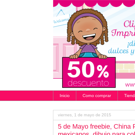
Inicio
Como comprar
Tiend
viernes, 1 de mayo de 2015
5 de Mayo freebie, China P
mexicanos, dibujo para col