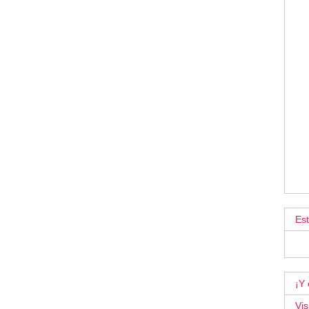
Es
¡Y 
Vis