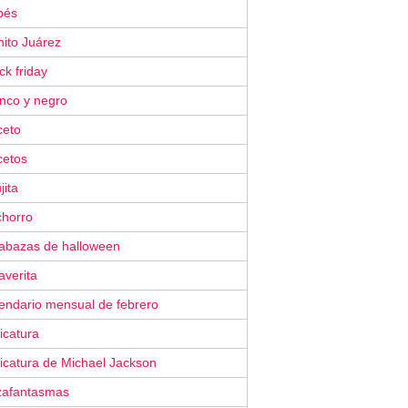
bés
nito Juárez
ck friday
anco y negro
ceto
cetos
jita
chorro
labazas de halloween
averita
lendario mensual de febrero
icatura
icatura de Michael Jackson
zafantasmas