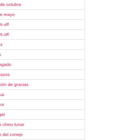
 de octubre
de mayo
% off
% off
´s
s
ogado
razos
ión de gracias
ua
or
gel
 chino lunar
 del conejo