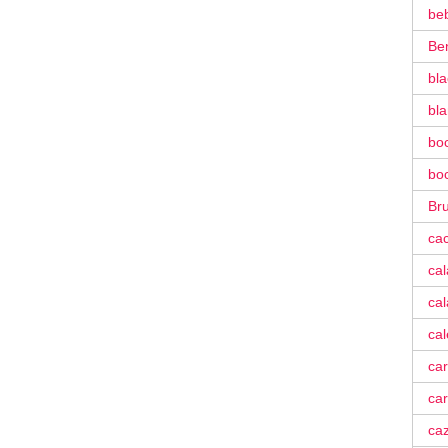
be
Be
bla
bl
bo
bo
Bru
ca
ca
cal
ca
car
car
ca