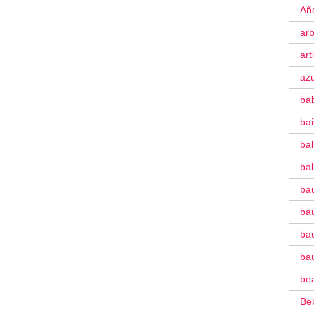
Añ
ar
art
azu
ba
ba
bal
bal
ba
bau
bau
ba
be
Be