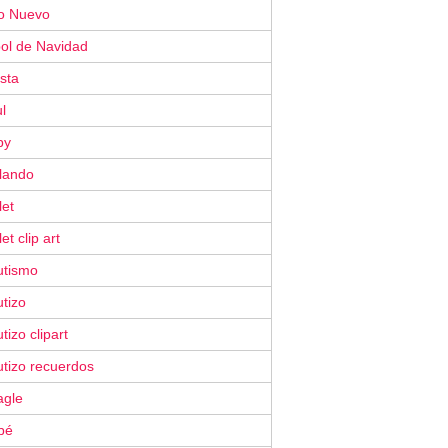
o Nuevo
bol de Navidad
ista
l
by
ilando
let
let clip art
utismo
tizo
tizo clipart
utizo recuerdos
agle
bé