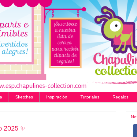
a
Sketches
Inspiración
Tutoriales
Regalos
No
o 2025 ✨