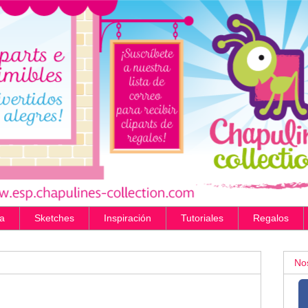
a
Sketches
Inspiración
Tutoriales
Regalos
No