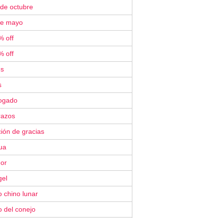
 de octubre
de mayo
% off
% off
´s
s
ogado
razos
ión de gracias
ua
or
gel
 chino lunar
 del conejo