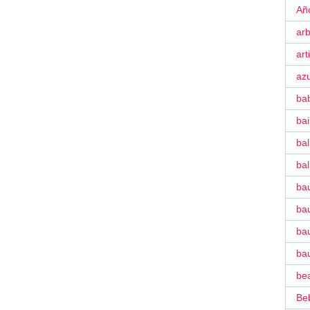
Añ
ar
art
azu
ba
ba
bal
bal
ba
bau
bau
ba
be
Be