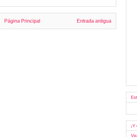
Página Principal
Entrada antigua
Es
¡Y 
Vis