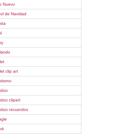
o Nuevo
bol de Navidad
ista
l
by
ilando
let
let clip art
utismo
tizo
tizo clipart
utizo recuerdos
agle
bé