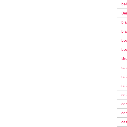
be
Be
bla
bl
bo
bo
Bru
ca
ca
cal
ca
car
car
ca