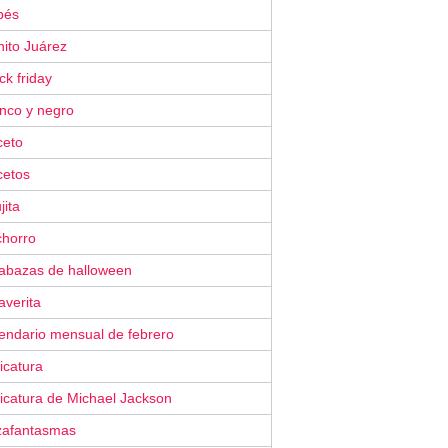
bés
nito Juárez
ck friday
anco y negro
ceto
cetos
jita
chorro
labazas de halloween
averita
lendario mensual de febrero
icatura
icatura de Michael Jackson
zafantasmas