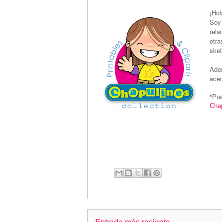
¡Hol
Soy 
rela
otra
sket
Adem
acer
*Pue
Chap