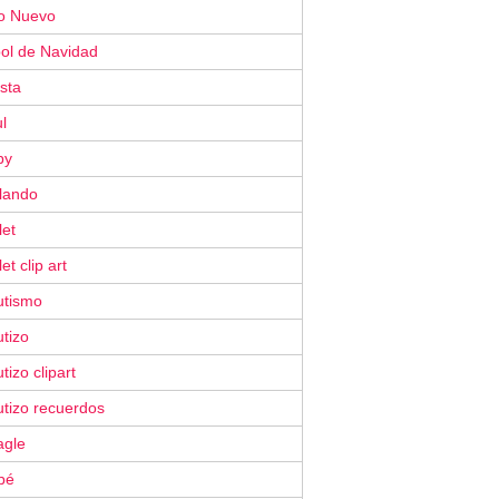
o Nuevo
bol de Navidad
ista
l
by
ilando
let
let clip art
utismo
tizo
tizo clipart
utizo recuerdos
agle
bé