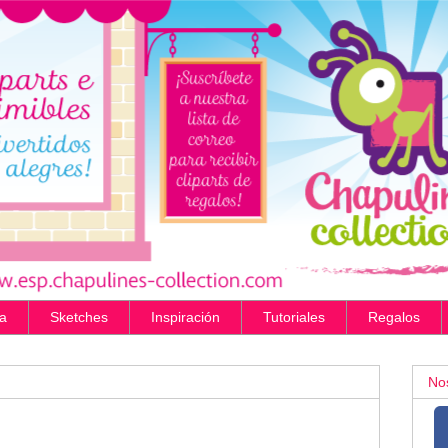
a
Sketches
Inspiración
Tutoriales
Regalos
No