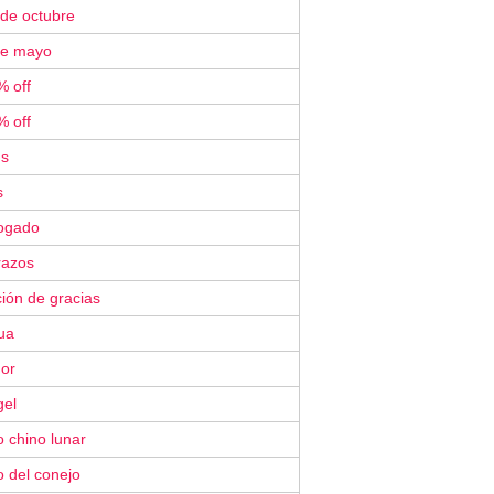
 de octubre
de mayo
% off
% off
´s
s
ogado
razos
ión de gracias
ua
or
gel
 chino lunar
 del conejo