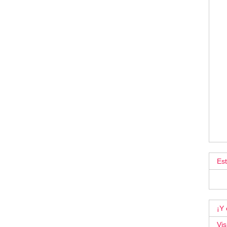
Es
¡Y 
Vis