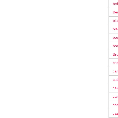
be
Be
bla
bl
bo
bo
Bru
ca
ca
cal
ca
car
car
ca