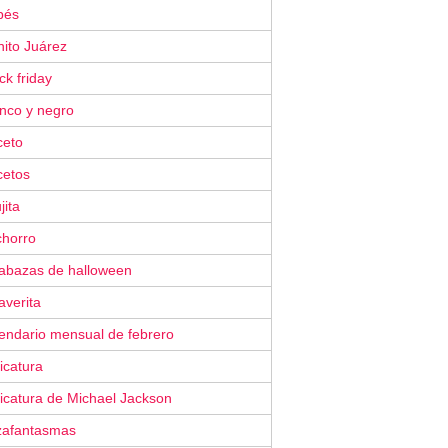
bés
nito Juárez
ck friday
anco y negro
ceto
cetos
jita
chorro
labazas de halloween
averita
lendario mensual de febrero
icatura
icatura de Michael Jackson
zafantasmas