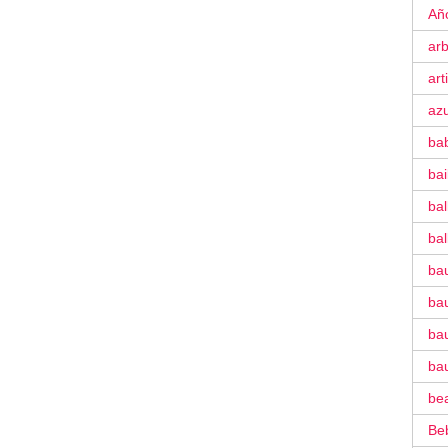
Añ
ar
art
azu
ba
ba
bal
bal
ba
bau
bau
ba
be
Be